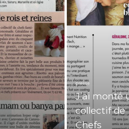
presse
J’ai monté 
collectif de
Chefs