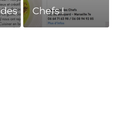
ades
Chefs !