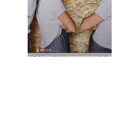
presse
Les
mousquetaires
de la cuisine
nomade